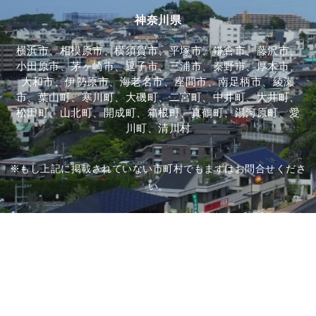
神奈川県
横浜市、相模原市、横須賀市、平塚市、鎌倉市、藤沢市、
小田原市、茅ヶ崎市、逗子市、三浦市、秦野市、厚木市、
大和市、伊勢原市、海老名市、座間市、南足柄市、綾瀬
市、葉山町、寒川町、大磯町、二宮町、中井町、大井町、
松田町、山北町、開成町、箱根町、真鶴町、湯河原町、愛
川町、清川村
※もし上記に掲載されていない市町村でもまずはお問合せくださ
い。