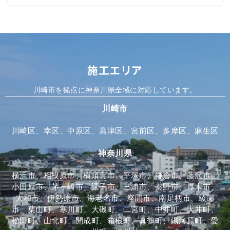
施工エリア
川崎市を拠点に神奈川県全域に対応しています。
川崎市
川崎区、幸区、中原区、高津区、宮前区、多摩区、麻生区
神奈川県
横浜市、相模原市、横須賀市、平塚市、鎌倉市、藤沢市、
小田原市、茅ヶ崎市、逗子市、三浦市、秦野市、厚木市、
大和市、伊勢原市、海老名市、座間市、南足柄市、綾瀬
市、葉山町、寒川町、大磯町、二宮町、中井町、大井町、
松田町、山北町、開成町、箱根町、真鶴町、湯河原町、愛