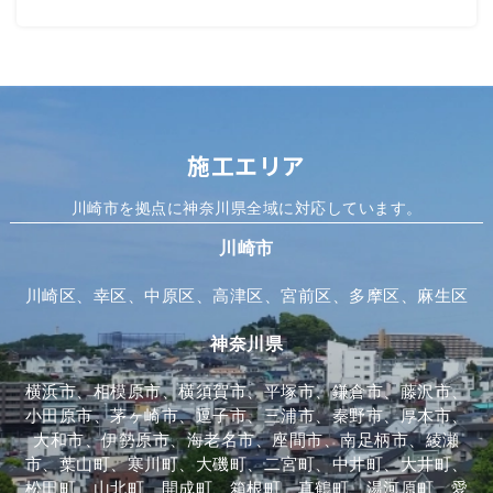
施工エリア
川崎市を拠点に神奈川県全域に対応しています。
川崎市
川崎区、幸区、中原区、高津区、宮前区、多摩区、麻生区
神奈川県
横浜市、相模原市、横須賀市、平塚市、鎌倉市、藤沢市、
小田原市、茅ヶ崎市、逗子市、三浦市、秦野市、厚木市、
大和市、伊勢原市、海老名市、座間市、南足柄市、綾瀬
市、葉山町、寒川町、大磯町、二宮町、中井町、大井町、
松田町、山北町、開成町、箱根町、真鶴町、湯河原町、愛