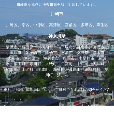
川崎市を拠点に神奈川県全域に対応しています。
川崎市
川崎区、幸区、中原区、高津区、宮前区、多摩区、麻生区
神奈川県
横浜市、相模原市、横須賀市、平塚市、鎌倉市、藤沢市、
小田原市、茅ヶ崎市、逗子市、三浦市、秦野市、厚木市、
大和市、伊勢原市、海老名市、座間市、南足柄市、綾瀬
市、葉山町、寒川町、大磯町、二宮町、中井町、大井町、
松田町、山北町、開成町、箱根町、真鶴町、湯河原町、愛
川町、清川村
※もし上記に掲載されていない市町村でもまずはお問合せくださ
い。